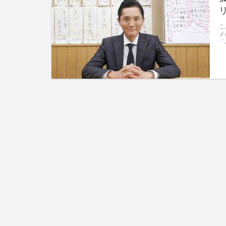
こ
メ
「