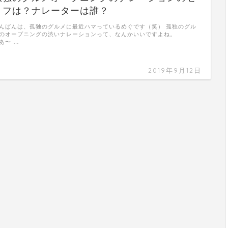
リフは？ナレーターは誰？
んばんは、孤独のグルメに最近ハマっているめぐです（笑） 孤独のグル
のオープニングの渋いナレーションって、なんかいいですよね。
あ〜 …
2019年9月12日