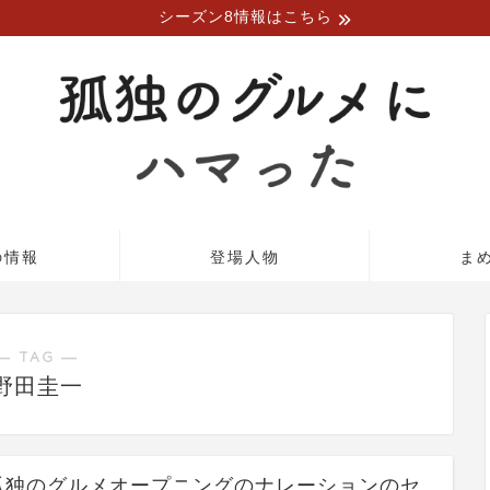
シーズン8情報はこちら
の情報
登場人物
ま
― TAG ―
野田圭一
孤独のグルメオープニングのナレーションのセ