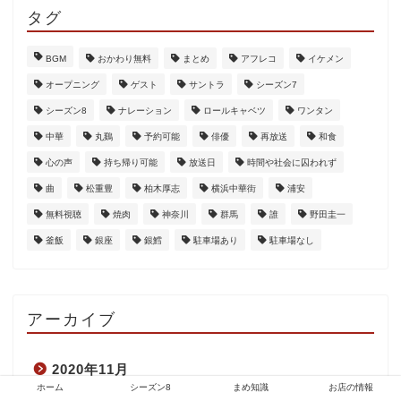
タグ
BGM
おかわり無料
まとめ
アフレコ
イケメン
オープニング
ゲスト
サントラ
シーズン7
シーズン8
ナレーション
ロールキャベツ
ワンタン
中華
丸鷄
予約可能
俳優
再放送
和食
心の声
持ち帰り可能
放送日
時間や社会に囚われず
曲
松重豊
柏木厚志
横浜中華街
浦安
無料視聴
焼肉
神奈川
群馬
誰
野田圭一
釜飯
銀座
銀鱈
駐車場あり
駐車場なし
アーカイブ
2020年11月
ホーム
シーズン8
まめ知識
お店の情報