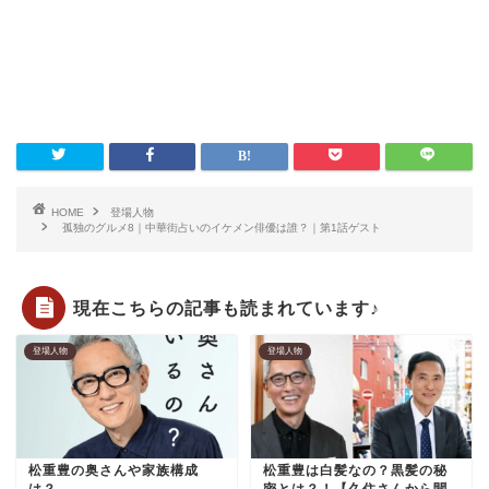
HOME
登場人物
孤独のグルメ8｜中華街占いのイケメン俳優は誰？｜第1話ゲスト
現在こちらの記事も読まれています♪
登場人物
登場人物
松重豊の奥さんや家族構成
松重豊は白髪なの？黒髪の秘