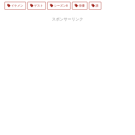
イケメン
ゲスト
シーズン8
俳優
誰
スポンサーリンク