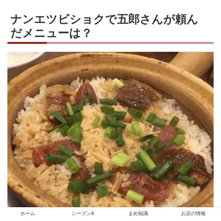
ナンエツビショクで五郎さんが頼ん
だメニューは？
ホーム
シーズン8
まめ知識
お店の情報