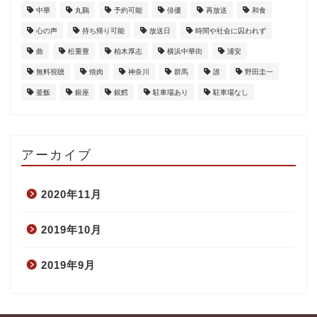
中華
丸鷄
予約可能
俳優
再放送
和食
心の声
持ち帰り可能
放送日
時間や社会に囚われず
曲
松重豊
柏木厚志
横浜中華街
浦安
無料視聴
焼肉
神奈川
群馬
誰
野田圭一
釜飯
銀座
銀鱈
駐車場あり
駐車場なし
アーカイブ
2020年11月
2019年10月
2019年9月