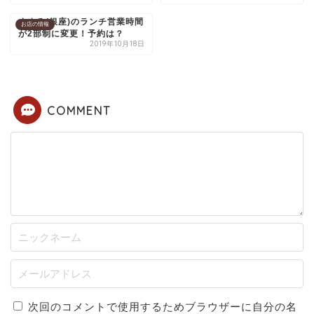
すまろ(銀座)のランチ営業時間
お店の情報
が2部制に変更！予約は？
2019年10月18日
COMMENT
次回のコメントで使用するためブラウザーに自分の名