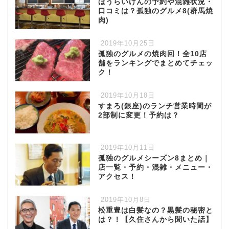
ほうらいけんの予約や混雑状況・
口コミは？孤独のグルメ8(群馬焼
肉)
2019年10月25日
孤独のグルメの焼肉回！全10店
舗をランキングでまとめてチェッ
ク！
2019年10月18日
すまろ(銀座)のランチ営業時間が
2部制に変更！予約は？
2019年10月11日
孤独のグルメシーズン8まとめ｜
店一覧・予約・混雑・メニュー・
アクセス！
2019年10月8日
松重豊は白髪なの？黒髪の秘密と
は？！【久住さんから聞いた話】