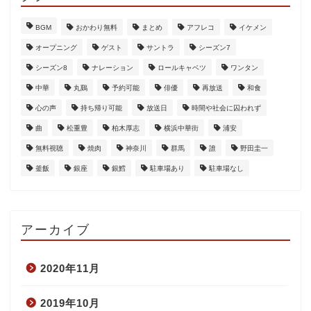
BGM
おかわり無料
まとめ
アフレコ
イケメン
オープニング
ゲスト
サントラ
シーズン7
シーズン8
ナレーション
ロールキャベツ
ワンタン
中華
丸鷄
予約可能
俳優
再放送
和食
心の声
持ち帰り可能
放送日
時間や社会に囚われず
曲
松重豊
柏木厚志
横浜中華街
浦安
無料視聴
焼肉
神奈川
群馬
誰
野田圭一
釜飯
銀座
銀鱈
駐車場あり
駐車場なし
アーカイブ
2020年11月
2019年10月